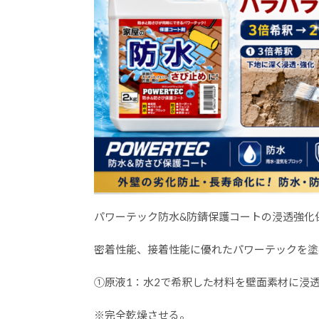
パワーテック防水&防錆保護コートの浸透強化
密着性能、接着性能に優れたパワーテックを塗
①原液1：水2で希釈した材料を壁面素材に浸
※完全乾燥させる。