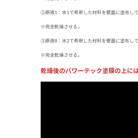
②原液1：水1で希釈した材料を壁面に塗布し
※完全乾燥させる。
③原液8：水2で希釈した材料を壁面に塗布し
※完全乾燥させる。
乾燥後のパワーテック塗膜の上に