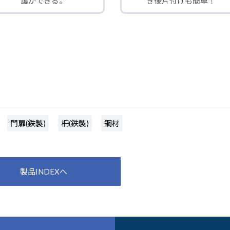
護ができる。
き後片付けも簡単！
門扉(鉄製)
柵(鉄製)
鋼材
製品INDEXへ