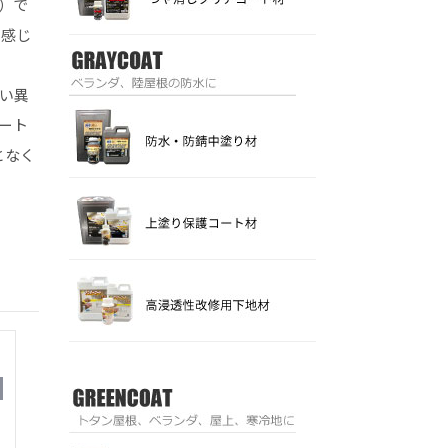
）で
と感じ
い異
ート
となく