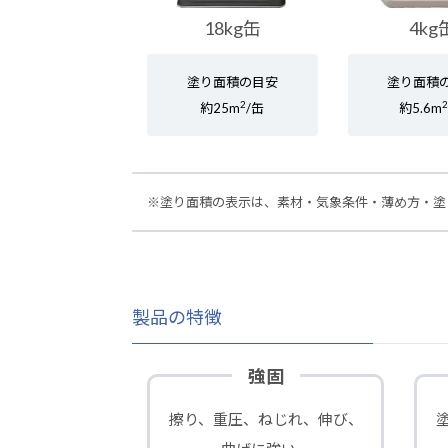
18kg缶
4kg
塗り面積の目安
塗り面積
2
約25m
/缶
約5.6m
※塗り面積の表示は、素材・気象条件・薄め方・塗
製品の特徴
強固
擦り、重圧、ねじれ、伸び、