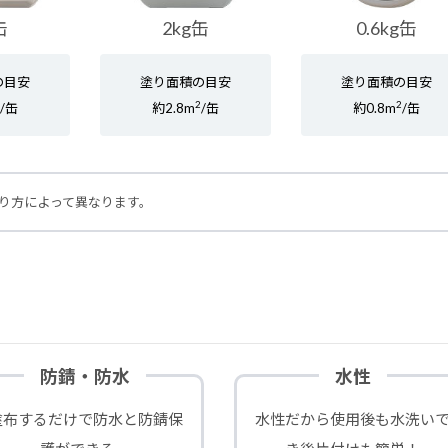
缶
2kg缶
0.6kg缶
の目安
塗り面積の目安
塗り面積の目安
2
2
2
/缶
約2.8m
/缶
約0.8m
/缶
り方によって異なります。
防錆・防水
水性
塗布するだけで防水と防錆保
水性だから使用後も水洗い