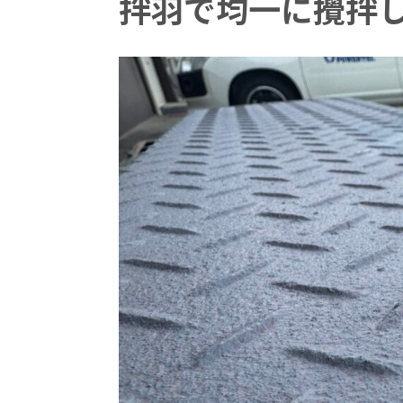
拌羽で均一に攪拌