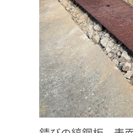
錆びの縞鋼板、表