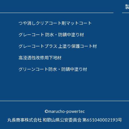
つや消しクリアコート剤マットコート
グレーコート 防水・防錆中塗り材
グレーコートプラス 上塗り保護コート材
高浸透性改修用下地材
グリーンコート防水・防錆中塗り材
©marucho-powertec
丸長商事株式会社 和歌山県公安委員会 第651040002193号