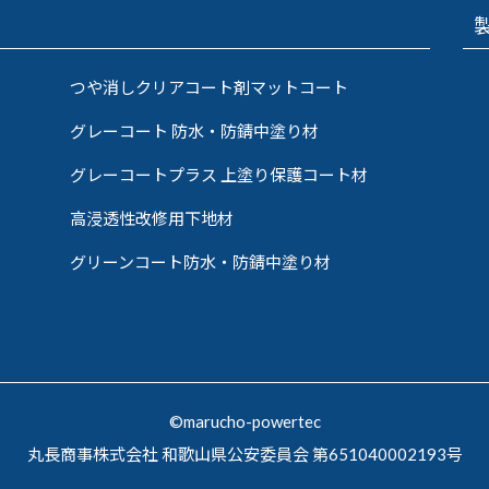
つや消しクリアコート剤マットコート
グレーコート 防水・防錆中塗り材
グレーコートプラス 上塗り保護コート材
高浸透性改修用下地材
グリーンコート防水・防錆中塗り材
©marucho-powertec
丸長商事株式会社 和歌山県公安委員会 第651040002193号